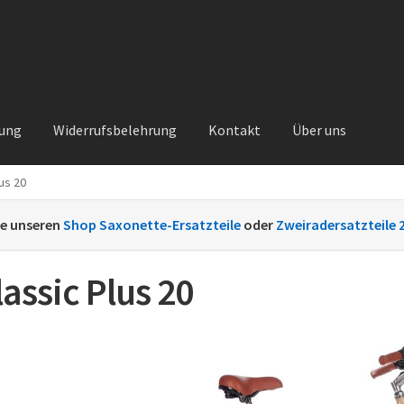
rung
Widerrufsbelehrung
Kontakt
Über uns
us 20
Kontakt
Sachs Ersatzteile
Sachsteile
Über uns
Vertrag widerrufe
ie unseren
Shop Saxonette-Ersatzteile
oder
Zweiradersatzteile 
nt
lassic Plus 20