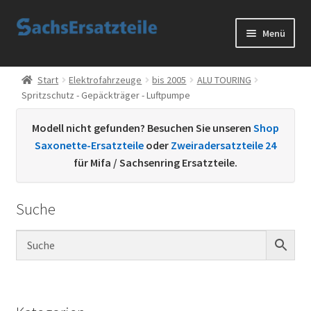
Zur
Zum
Menü
Navigation
Inhalt
springen
springen
Start
Start
Elektrofahrzeuge
bis 2005
ALU TOURING
Spritzschutz - Gepäckträger - Luftpumpe
AGB
Modell nicht gefunden? Besuchen Sie unseren
Shop
Datenschutzerklärung
Saxonette-Ersatzteile
oder
Zweiradersatzteile 24
für Mifa / Sachsenring Ersatzteile.
Impressum
Suche
Kontakt
Sachs Ersatzteile
Sachsteile