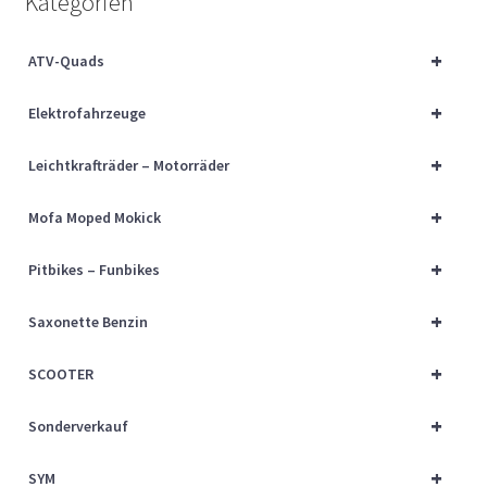
Kategorien
Über uns
+
ATV-Quads
Vertrag widerrufen
+
Elektrofahrzeuge
Widerrufsbelehrung
+
Leichtkrafträder – Motorräder
Cart
+
Mofa Moped Mokick
Checkout
+
Pitbikes – Funbikes
My account
+
Saxonette Benzin
+
SCOOTER
+
Sonderverkauf
+
SYM