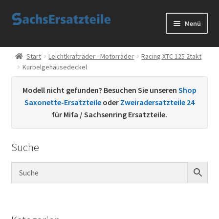
Zur
Zum
Menü
Navigation
Inhalt
springen
springen
Start
Start
Leichtkrafträder - Motorräder
Racing XTC 125 2takt
Kurbelgehäusedeckel
AGB
Modell nicht gefunden? Besuchen Sie unseren
Shop
Datenschutzerklärung
Saxonette-Ersatzteile
oder
Zweiradersatzteile 24
für Mifa / Sachsenring Ersatzteile.
Impressum
Suche
Kontakt
Sachs Ersatzteile
Sachsteile