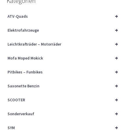
Kategorien
Über uns
+
ATV-Quads
Vertrag widerrufen
+
Elektrofahrzeuge
Widerrufsbelehrung
+
Leichtkrafträder – Motorräder
Cart
+
Mofa Moped Mokick
Checkout
+
Pitbikes – Funbikes
My account
+
Saxonette Benzin
+
SCOOTER
+
Sonderverkauf
+
SYM