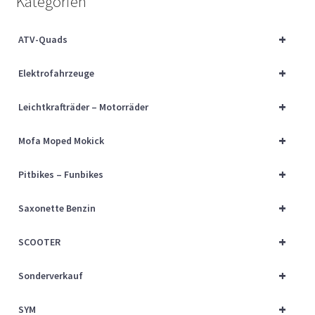
Kategorien
Über uns
+
ATV-Quads
Vertrag widerrufen
+
Elektrofahrzeuge
Widerrufsbelehrung
+
Leichtkrafträder – Motorräder
Cart
+
Mofa Moped Mokick
Checkout
+
Pitbikes – Funbikes
My account
+
Saxonette Benzin
+
SCOOTER
+
Sonderverkauf
+
SYM