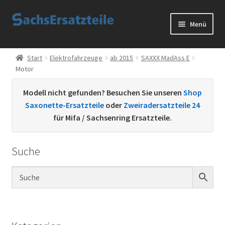
Zur
Zum
Menü
Navigation
Inhalt
springen
springen
Start
Start
Elektrofahrzeuge
ab 2015
SAXXX MadAss E
Motor
AGB
Modell nicht gefunden? Besuchen Sie unseren
Shop
Datenschutzerklärung
Saxonette-Ersatzteile
oder
Zweiradersatzteile 24
für Mifa / Sachsenring Ersatzteile.
Impressum
Suche
Kontakt
Sachs Ersatzteile
Sachsteile