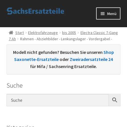
Zur
Zum
Menü
Navigation
Inhalt
springen
springen
Start
Start
Elektrofahrzeuge
bis 2005
Electra Classic 7-Gang
7 Ah
Rahmen - Abziehbilder - Lenkungslager - Vordergabel -
AGB
Modell nicht gefunden? Besuchen Sie unseren
Shop
Datenschutzerklärung
Saxonette-Ersatzteile
oder
Zweiradersatzteile 24
für Mifa / Sachsenring Ersatzteile.
Impressum
Suche
Kontakt
Sachs Ersatzteile
Sachsteile