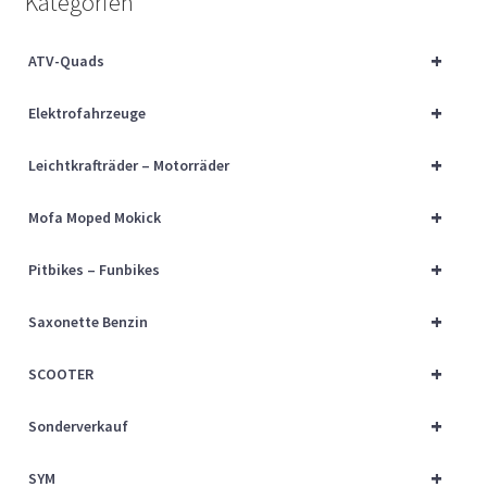
Kategorien
Über uns
+
ATV-Quads
Vertrag widerrufen
+
Elektrofahrzeuge
Widerrufsbelehrung
+
Leichtkrafträder – Motorräder
Cart
+
Mofa Moped Mokick
Checkout
+
Pitbikes – Funbikes
My account
+
Saxonette Benzin
+
SCOOTER
+
Sonderverkauf
+
SYM