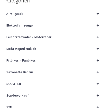
Kategorien
Über uns
+
ATV-Quads
Vertrag widerrufen
+
Elektrofahrzeuge
Widerrufsbelehrung
+
Leichtkrafträder – Motorräder
Cart
+
Mofa Moped Mokick
Checkout
+
Pitbikes – Funbikes
My account
+
Saxonette Benzin
+
SCOOTER
+
Sonderverkauf
+
SYM