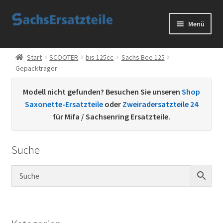
Zur
Zum
Menü
Navigation
Inhalt
springen
springen
Start
Start
SCOOTER
bis 125cc
Sachs Bee 125
Gepäckträger
AGB
Modell nicht gefunden? Besuchen Sie unseren
Shop
Datenschutzerklärung
Saxonette-Ersatzteile
oder
Zweiradersatzteile 24
für Mifa / Sachsenring Ersatzteile.
Impressum
Suche
Kontakt
Sachs Ersatzteile
Sachsteile