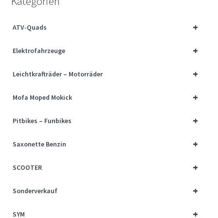
Kategorien
Über uns
+
ATV-Quads
Vertrag widerrufen
+
Elektrofahrzeuge
Widerrufsbelehrung
+
Leichtkrafträder – Motorräder
Cart
+
Mofa Moped Mokick
Checkout
+
Pitbikes – Funbikes
My account
+
Saxonette Benzin
+
SCOOTER
+
Sonderverkauf
+
SYM