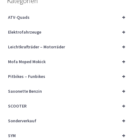
Kategorien
Über uns
+
ATV-Quads
Vertrag widerrufen
+
Elektrofahrzeuge
Widerrufsbelehrung
+
Leichtkrafträder – Motorräder
Cart
+
Mofa Moped Mokick
Checkout
+
Pitbikes – Funbikes
My account
+
Saxonette Benzin
+
SCOOTER
+
Sonderverkauf
+
SYM