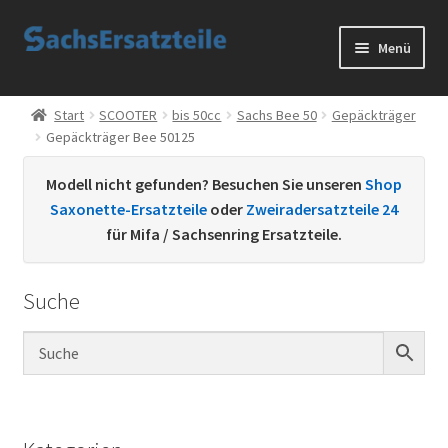
Zur
Zum
Menü
Navigation
Inhalt
springen
springen
Start
Start
SCOOTER
bis 50cc
Sachs Bee 50
Gepäckträger
Gepäckträger Bee 50125
AGB
Modell nicht gefunden? Besuchen Sie unseren
Shop
Datenschutzerklärung
Saxonette-Ersatzteile
oder
Zweiradersatzteile 24
für Mifa / Sachsenring Ersatzteile.
Impressum
Suche
Kontakt
Sachs Ersatzteile
Sachsteile