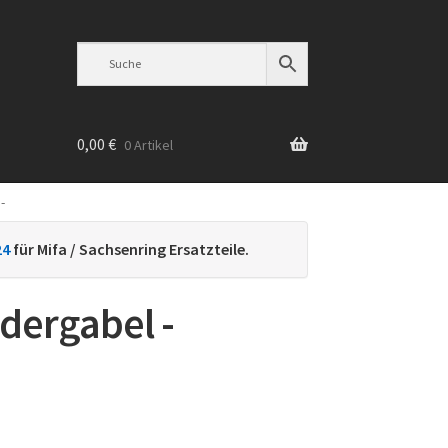
0,00
€
0 Artikel
-
n
24
für Mifa / Sachsenring Ersatzteile.
dergabel -
h