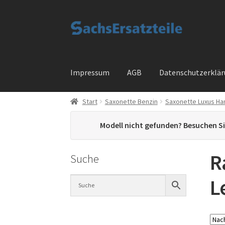
Zur
Zum
Navigation
Inhalt
springen
springen
Impressum
AGB
Datenschutzerklä
Start
Saxonette Benzin
Saxonette Luxus Ha
Start
AGB
Datenschutzerklärung
Impressum
Modell nicht gefunden? Besuchen S
Widerrufsbelehrung
Cart
Checkout
My accou
R
Suche
L