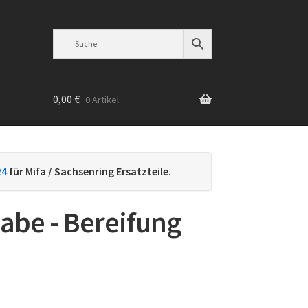
0,00
€
0 Artikel
n
24
für Mifa / Sachsenring Ersatzteile.
abe - Bereifung
h
ebtheit
iert