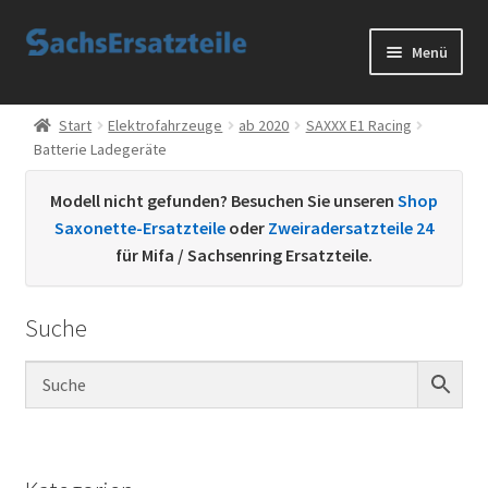
Zur
Zum
Menü
Navigation
Inhalt
springen
springen
Start
Start
Elektrofahrzeuge
ab 2020
SAXXX E1 Racing
Batterie Ladegeräte
AGB
Modell nicht gefunden? Besuchen Sie unseren
Shop
Datenschutzerklärung
Saxonette-Ersatzteile
oder
Zweiradersatzteile 24
für Mifa / Sachsenring Ersatzteile.
Impressum
Suche
Kontakt
Sachs Ersatzteile
Sachsteile