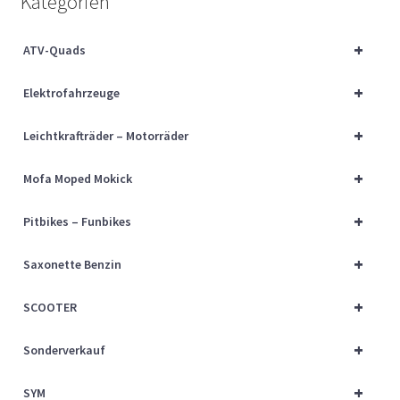
Kategorien
Über uns
+
ATV-Quads
Vertrag widerrufen
+
Elektrofahrzeuge
Widerrufsbelehrung
+
Leichtkrafträder – Motorräder
Cart
+
Mofa Moped Mokick
Checkout
+
Pitbikes – Funbikes
My account
+
Saxonette Benzin
+
SCOOTER
+
Sonderverkauf
+
SYM