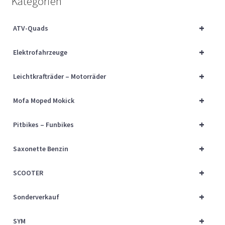
Kategorien
Über uns
+
ATV-Quads
Vertrag widerrufen
+
Elektrofahrzeuge
Widerrufsbelehrung
+
Leichtkrafträder – Motorräder
Cart
+
Mofa Moped Mokick
Checkout
+
Pitbikes – Funbikes
My account
+
Saxonette Benzin
+
SCOOTER
+
Sonderverkauf
+
SYM