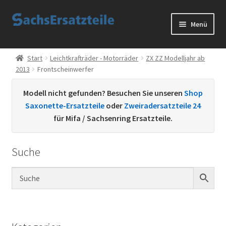
Zur
Zum
Menü
Navigation
Inhalt
springen
springen
Start
Start
Leichtkrafträder - Motorräder
ZX ZZ Modelljahr ab
2013
Frontscheinwerfer
AGB
Modell nicht gefunden? Besuchen Sie unseren
Shop
Datenschutzerklärung
Saxonette-Ersatzteile
oder
Zweiradersatzteile 24
für Mifa / Sachsenring Ersatzteile.
Impressum
Suche
Kontakt
Sachs Ersatzteile
Sachsteile