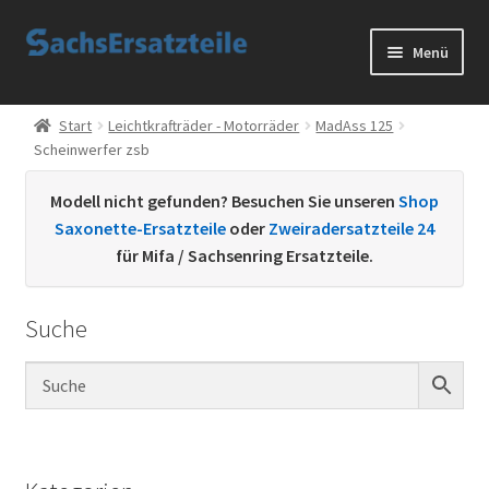
Zur
Zum
Menü
Navigation
Inhalt
springen
springen
Start
Start
Leichtkrafträder - Motorräder
MadAss 125
Scheinwerfer zsb
AGB
Modell nicht gefunden? Besuchen Sie unseren
Shop
Datenschutzerklärung
Saxonette-Ersatzteile
oder
Zweiradersatzteile 24
für Mifa / Sachsenring Ersatzteile.
Impressum
Suche
Kontakt
Sachs Ersatzteile
Sachsteile