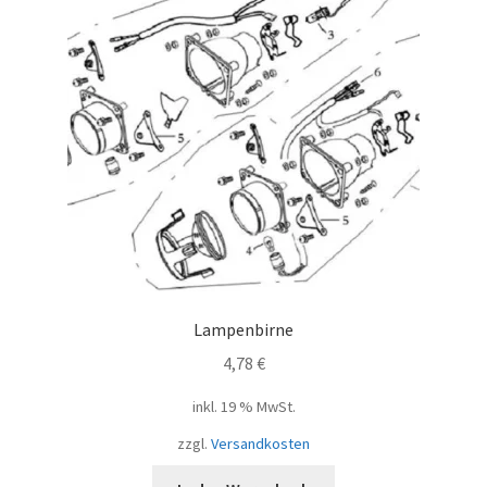
Lampenbirne
4,78
€
inkl. 19 % MwSt.
zzgl.
Versandkosten