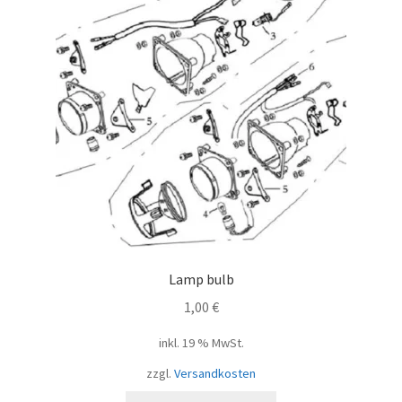
Lamp bulb
1,00
€
inkl. 19 % MwSt.
zzgl.
Versandkosten