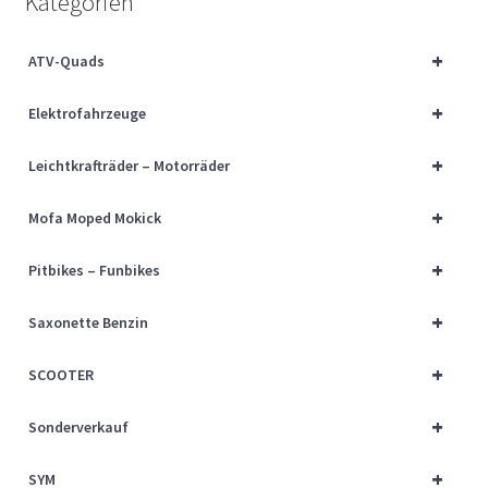
Kategorien
Über uns
+
ATV-Quads
Vertrag widerrufen
+
Elektrofahrzeuge
Widerrufsbelehrung
+
Leichtkrafträder – Motorräder
Cart
+
Mofa Moped Mokick
Checkout
+
Pitbikes – Funbikes
My account
+
Saxonette Benzin
+
SCOOTER
+
Sonderverkauf
+
SYM