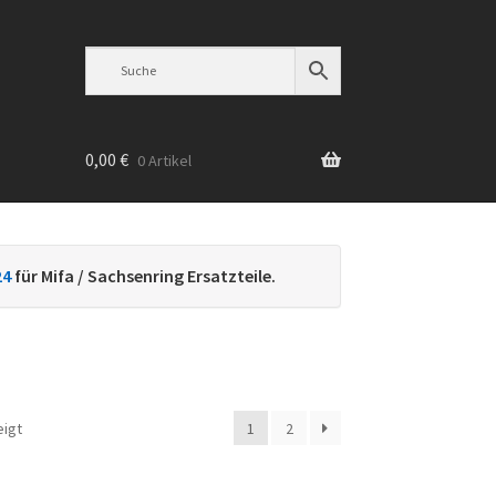
0,00
€
0 Artikel
n
24
für Mifa / Sachsenring Ersatzteile.
Nach
eigt
1
2
Beliebtheit
sortiert