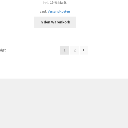
inkl. 19 % MwSt.
zzgl.
Versandkosten
In den Warenkorb
Nach
eigt
1
2
Beliebtheit
sortiert