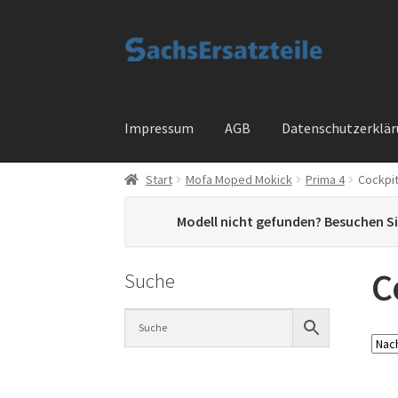
Zur
Zum
Navigation
Inhalt
springen
springen
Impressum
AGB
Datenschutzerklä
Start
Mofa Moped Mokick
Prima 4
Cockpit
Start
AGB
Datenschutzerklärung
Impressum
Modell nicht gefunden? Besuchen S
Widerrufsbelehrung
Cart
Checkout
My accou
C
Suche