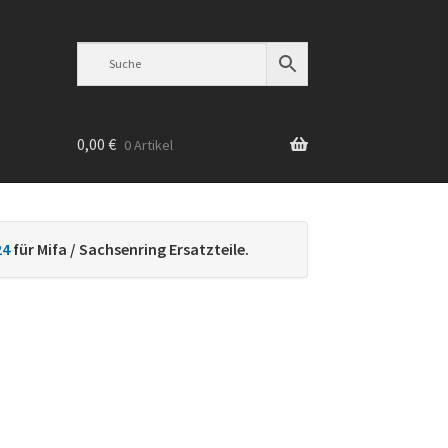
0,00
€
0 Artikel
n
24
für Mifa / Sachsenring Ersatzteile.