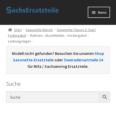
Zur
Zum
Menü
Navigation
Inhalt
springen
springen
Start
Start
Saxonette Benzin
Saxonette Classic E-Start
Federgabel
Rahmen - Abziehbilder - Vordergabel -
AGB
Lenkungslager -
Datenschutzerklärung
Modell nicht gefunden? Besuchen Sie unseren
Shop
Saxonette-Ersatzteile
oder
Zweiradersatzteile 24
Impressum
für Mifa / Sachsenring Ersatzteile.
Kontakt
Suche
Sachs Ersatzteile
Sachsteile