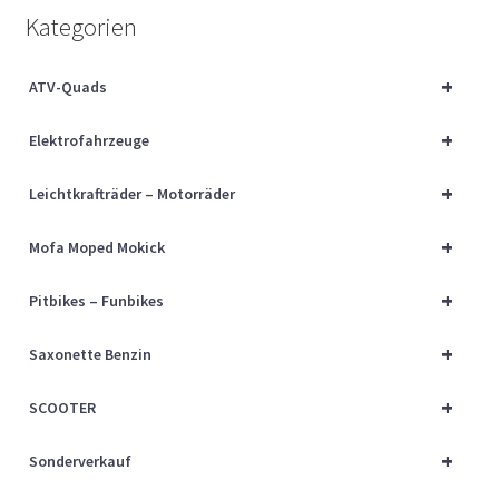
Über uns
Kategorien
Vertrag widerrufen
+
ATV-Quads
+
Widerrufsbelehrung
Elektrofahrzeuge
+
Leichtkrafträder – Motorräder
Cart
+
Mofa Moped Mokick
Checkout
+
Pitbikes – Funbikes
My account
+
Saxonette Benzin
+
SCOOTER
+
Sonderverkauf