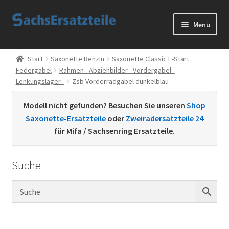
Zur
Zum
Menü
Navigation
Inhalt
springen
springen
Start
Start
Saxonette Benzin
Saxonette Classic E-Start
Federgabel
Rahmen - Abziehbilder - Vordergabel -
AGB
Lenkungslager -
Zsb Vorderradgabel dunkelblau
Datenschutzerklärung
Modell nicht gefunden? Besuchen Sie unseren
Shop
Saxonette-Ersatzteile
oder
Zweiradersatzteile 24
Impressum
für Mifa / Sachsenring Ersatzteile.
Kontakt
Suche
Sachs Ersatzteile
Sachsteile