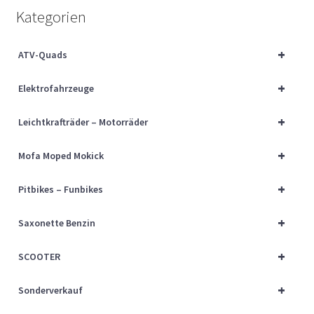
Über uns
Kategorien
Vertrag widerrufen
+
ATV-Quads
+
Widerrufsbelehrung
Elektrofahrzeuge
+
Leichtkrafträder – Motorräder
Cart
+
Mofa Moped Mokick
Checkout
+
Pitbikes – Funbikes
My account
+
Saxonette Benzin
+
SCOOTER
+
Sonderverkauf