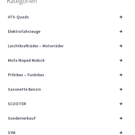
Kategorien
Über uns
+
ATV-Quads
Vertrag widerrufen
+
Elektrofahrzeuge
Widerrufsbelehrung
+
Leichtkrafträder – Motorräder
Cart
+
Mofa Moped Mokick
Checkout
+
Pitbikes – Funbikes
My account
+
Saxonette Benzin
+
SCOOTER
+
Sonderverkauf
+
SYM