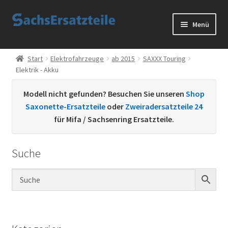
Zur
Zum
Menü
Navigation
Inhalt
springen
springen
Start
Start
Elektrofahrzeuge
ab 2015
SAXXX Touring
Elektrik - Akku
AGB
Modell nicht gefunden? Besuchen Sie unseren
Shop
Datenschutzerklärung
Saxonette-Ersatzteile
oder
Zweiradersatzteile 24
für Mifa / Sachsenring Ersatzteile.
Impressum
Suche
Kontakt
Sachs Ersatzteile
Sachsteile