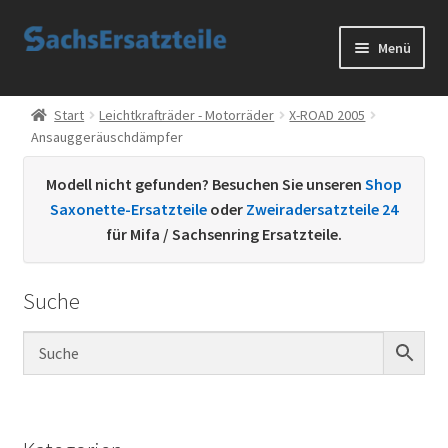
Zur
Zum
Menü
Navigation
Inhalt
springen
springen
Start
Start
Leichtkrafträder - Motorräder
X-ROAD 2005
Ansauggeräuschdämpfer
AGB
Modell nicht gefunden? Besuchen Sie unseren
Shop
Datenschutzerklärung
Saxonette-Ersatzteile
oder
Zweiradersatzteile 24
für Mifa / Sachsenring Ersatzteile.
Impressum
Suche
Kontakt
Sachs Ersatzteile
Sachsteile