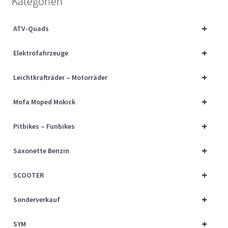
Kategorien
Über uns
+
ATV-Quads
Vertrag widerrufen
+
Elektrofahrzeuge
Widerrufsbelehrung
+
Leichtkrafträder – Motorräder
Cart
+
Mofa Moped Mokick
Checkout
+
Pitbikes – Funbikes
My account
+
Saxonette Benzin
+
SCOOTER
+
Sonderverkauf
+
SYM