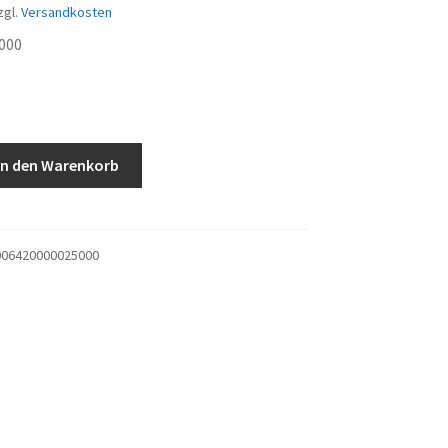
zgl.
Versandkosten
000
In den Warenkorb
06420000025000