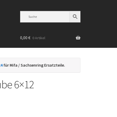
0,00
€
0 Artikel
n
24
für Mifa / Sachsenring Ersatzteile.
ube 6×12