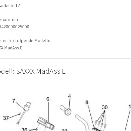
aube 6×12
lenummer:
6420000025000
end für folgende Modelle:
XX MadAss E
dell: SAXXX MadAss E