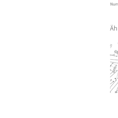
Num
Äh