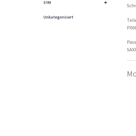
+
SYM
Schr
Unkategorisiert
Tei
P00
Pass
SAX
Mo