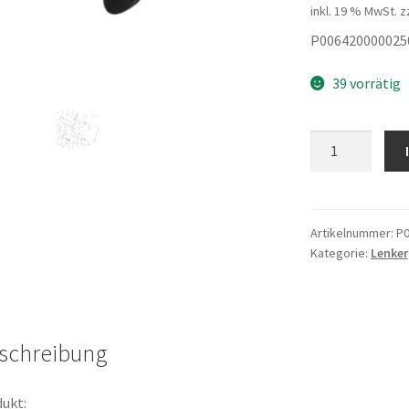
inkl. 19 % MwSt.
z
P006420000025
39 vorrätig
Schraube
6x12
Menge
Artikelnummer:
P0
Kategorie:
Lenker
schreibung
ukt: