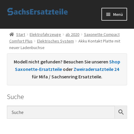
Zur
Zum
Menü
Navigation
Inhalt
springen
springen
Start
Start
Elektrofahrzeuge
ab 2020
Saxonette Compact
Comfort Plus
Elektrisches System
Akku Kontakt Platte mit
AGB
neuer Ladenbuchse
Datenschutzerklärung
Modell nicht gefunden? Besuchen Sie unseren
Shop
Saxonette-Ersatzteile
oder
Zweiradersatzteile 24
Impressum
für Mifa / Sachsenring Ersatzteile.
Kontakt
Suche
Sachs Ersatzteile
Sachsteile