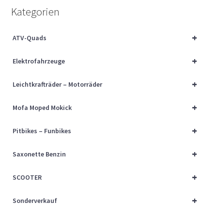
Über uns
Kategorien
Vertrag widerrufen
+
ATV-Quads
+
Widerrufsbelehrung
Elektrofahrzeuge
+
Leichtkrafträder – Motorräder
Cart
+
Mofa Moped Mokick
Checkout
+
Pitbikes – Funbikes
My account
+
Saxonette Benzin
+
SCOOTER
+
Sonderverkauf