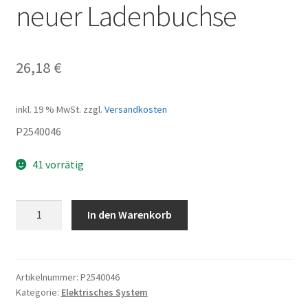
neuer Ladenbuchse
26,18
€
inkl. 19 % MwSt.
zzgl.
Versandkosten
P2540046
41 vorrätig
Akku
In den Warenkorb
Kontakt
Platte
mit
neuer
Artikelnummer:
P2540046
Kategorie:
Elektrisches System
Ladenbuchse