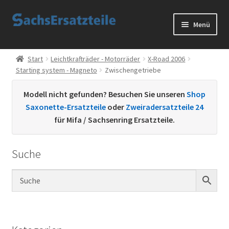
Zur
Zum
Menü
Navigation
Inhalt
springen
springen
Start
Start
Leichtkrafträder - Motorräder
X-Road 2006
Starting system - Magneto
Zwischengetriebe
AGB
Modell nicht gefunden? Besuchen Sie unseren
Shop
Datenschutzerklärung
Saxonette-Ersatzteile
oder
Zweiradersatzteile 24
für Mifa / Sachsenring Ersatzteile.
Impressum
Suche
Kontakt
Sachs Ersatzteile
Sachsteile