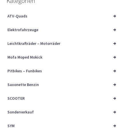
Kategorien
Über uns
+
ATV-Quads
Vertrag widerrufen
+
Elektrofahrzeuge
Widerrufsbelehrung
+
Leichtkrafträder – Motorräder
Cart
+
Mofa Moped Mokick
Checkout
+
Pitbikes – Funbikes
My account
+
Saxonette Benzin
+
SCOOTER
+
Sonderverkauf
+
SYM