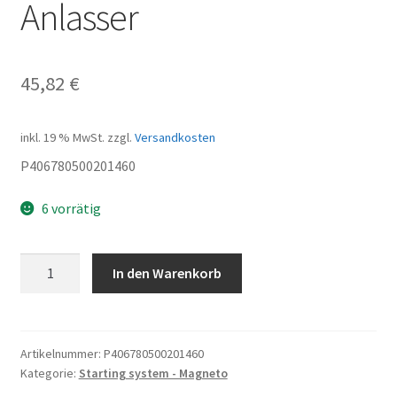
Anlasser
45,82
€
inkl. 19 % MwSt.
zzgl.
Versandkosten
P406780500201460
6 vorrätig
Anlasser
In den Warenkorb
Menge
Artikelnummer:
P406780500201460
Kategorie:
Starting system - Magneto