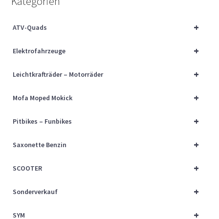
Kategorien
Über uns
+
ATV-Quads
Vertrag widerrufen
+
Elektrofahrzeuge
Widerrufsbelehrung
+
Leichtkrafträder – Motorräder
Cart
+
Mofa Moped Mokick
Checkout
+
Pitbikes – Funbikes
My account
+
Saxonette Benzin
+
SCOOTER
+
Sonderverkauf
+
SYM