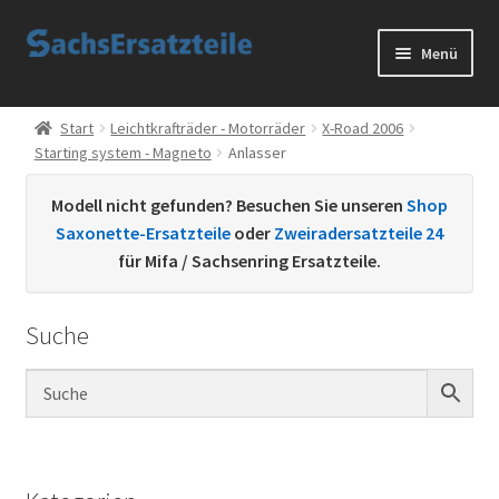
Zur
Zum
Menü
Navigation
Inhalt
springen
springen
Start
Start
Leichtkrafträder - Motorräder
X-Road 2006
Starting system - Magneto
Anlasser
AGB
Modell nicht gefunden? Besuchen Sie unseren
Shop
Datenschutzerklärung
Saxonette-Ersatzteile
oder
Zweiradersatzteile 24
für Mifa / Sachsenring Ersatzteile.
Impressum
Suche
Kontakt
Sachs Ersatzteile
Sachsteile