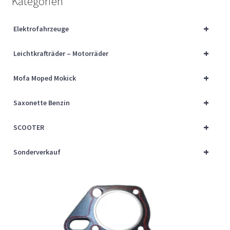
Kategorien
Über uns
+
Elektrofahrzeuge
Vertrag widerrufen
+
Leichtkrafträder – Motorräder
Widerrufsbelehrung
+
Mofa Moped Mokick
Cart
+
Saxonette Benzin
Checkout
+
SCOOTER
My account
+
Sonderverkauf