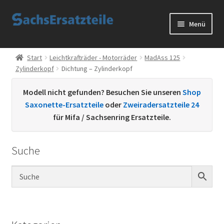
Zur
Zum
Menü
Navigation
Inhalt
springen
springen
Start
Start
Leichtkrafträder - Motorräder
MadAss 125
Zylinderkopf
Dichtung – Zylinderkopf
AGB
Modell nicht gefunden? Besuchen Sie unseren
Shop
Datenschutzerklärung
Saxonette-Ersatzteile
oder
Zweiradersatzteile 24
für Mifa / Sachsenring Ersatzteile.
Impressum
Suche
Kontakt
Sachs Ersatzteile
Sachsteile