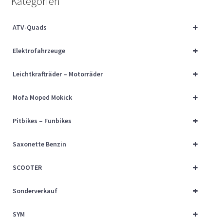
Kategorien
Über uns
+
ATV-Quads
Vertrag widerrufen
+
Elektrofahrzeuge
Widerrufsbelehrung
+
Leichtkrafträder – Motorräder
Cart
+
Mofa Moped Mokick
Checkout
+
Pitbikes – Funbikes
My account
+
Saxonette Benzin
+
SCOOTER
+
Sonderverkauf
+
SYM