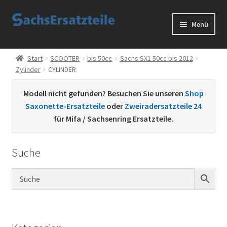
Zur
Zum
Menü
Navigation
Inhalt
springen
springen
Start
Start
SCOOTER
bis 50cc
Sachs SX1 50cc bis 2012
Zylinder
CYLINDER
AGB
Modell nicht gefunden? Besuchen Sie unseren
Shop
Datenschutzerklärung
Saxonette-Ersatzteile
oder
Zweiradersatzteile 24
für Mifa / Sachsenring Ersatzteile.
Impressum
Suche
Kontakt
Sachs Ersatzteile
Sachsteile