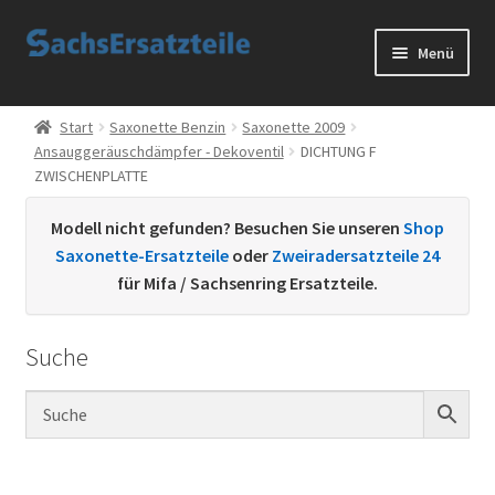
Zur
Zum
Menü
Navigation
Inhalt
springen
springen
Start
Start
Saxonette Benzin
Saxonette 2009
Ansauggeräuschdämpfer - Dekoventil
DICHTUNG F
AGB
ZWISCHENPLATTE
Datenschutzerklärung
Modell nicht gefunden? Besuchen Sie unseren
Shop
Saxonette-Ersatzteile
oder
Zweiradersatzteile 24
Impressum
für Mifa / Sachsenring Ersatzteile.
Kontakt
Suche
Sachs Ersatzteile
Sachsteile