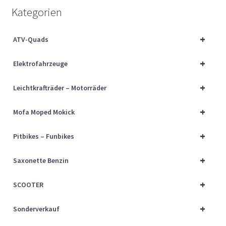
Über uns
Kategorien
Vertrag widerrufen
+
ATV-Quads
+
Widerrufsbelehrung
Elektrofahrzeuge
+
Leichtkrafträder – Motorräder
Cart
+
Mofa Moped Mokick
Checkout
+
Pitbikes – Funbikes
My account
+
Saxonette Benzin
+
SCOOTER
+
Sonderverkauf