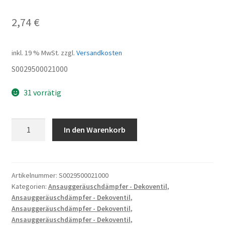
2,74
€
inkl. 19 % MwSt.
zzgl.
Versandkosten
S0029500021000
31 vorrätig
DICHTUNG
In den Warenkorb
F
ZWISCHENPLATTE
Menge
Artikelnummer:
S0029500021000
Kategorien:
Ansauggeräuschdämpfer - Dekoventil
,
Ansauggeräuschdämpfer - Dekoventil
,
Ansauggeräuschdämpfer - Dekoventil
,
Ansauggeräuschdämpfer - Dekoventil
,