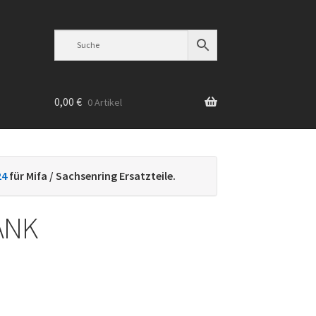
0,00
€
0 Artikel
n
24
für Mifa / Sachsenring Ersatzteile.
ANK