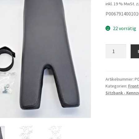
inkl. 19 % MwSt.
z
P006791400101
22 vorrätig
SITZBANK
Menge
Artikelnummer:
P0
Kategorien:
Front
Sitzbank - Kennz