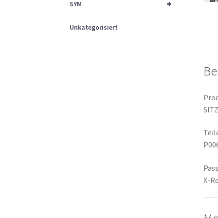
+
SYM
Unkategorisiert
Be
Prod
SIT
Tei
P00
Pass
X-Ro