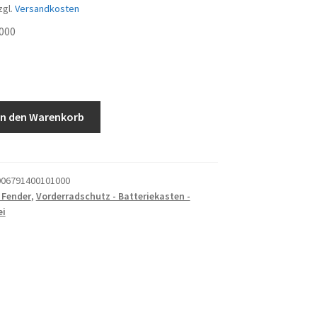
zgl.
Versandkosten
000
In den Warenkorb
06791400101000
 Fender
,
Vorderradschutz - Batteriekasten -
ei