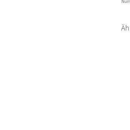
Num
Äh