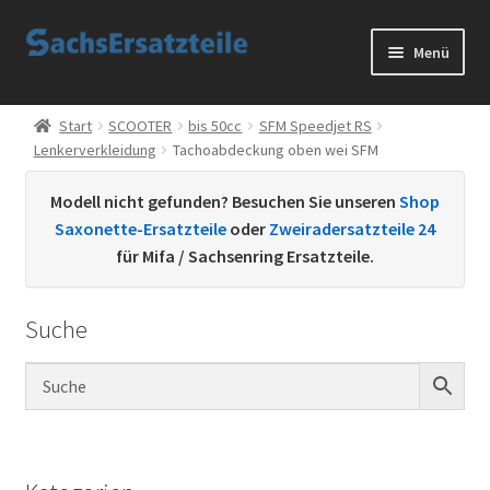
Zur
Zum
Menü
Navigation
Inhalt
springen
springen
Start
Start
SCOOTER
bis 50cc
SFM Speedjet RS
Lenkerverkleidung
Tachoabdeckung oben wei SFM
AGB
Modell nicht gefunden? Besuchen Sie unseren
Shop
Datenschutzerklärung
Saxonette-Ersatzteile
oder
Zweiradersatzteile 24
für Mifa / Sachsenring Ersatzteile.
Impressum
Suche
Kontakt
Sachs Ersatzteile
Sachsteile