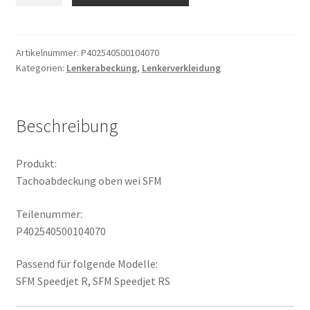
wei
SFM
Menge
Artikelnummer:
P402540500104070
Kategorien:
Lenkerabeckung
,
Lenkerverkleidung
Beschreibung
Produkt:
Tachoabdeckung oben wei SFM
Teilenummer:
P402540500104070
Passend für folgende Modelle:
SFM Speedjet R, SFM Speedjet RS