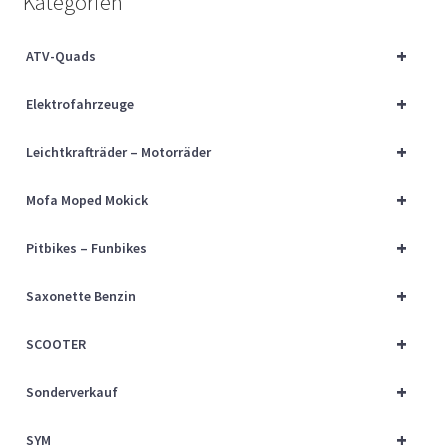
Kategorien
Über uns
+
ATV-Quads
Vertrag widerrufen
+
Elektrofahrzeuge
Widerrufsbelehrung
+
Leichtkrafträder – Motorräder
Cart
+
Mofa Moped Mokick
Checkout
+
Pitbikes – Funbikes
My account
+
Saxonette Benzin
+
SCOOTER
+
Sonderverkauf
+
SYM