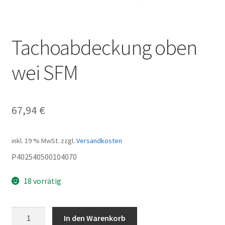
Tachoabdeckung oben
wei SFM
67,94
€
inkl. 19 % MwSt.
zzgl.
Versandkosten
P402540500104070
18 vorrätig
Tachoabdeckung
In den Warenkorb
oben