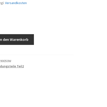
zgl.
Versandkosten
g
In den Warenkorb
490050W
idungsteile Teil2