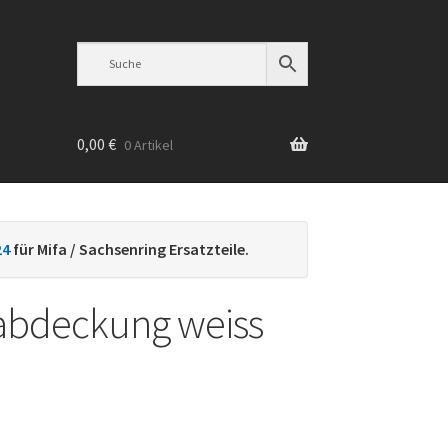
0,00
€
0 Artikel
n
24
für Mifa / Sachsenring Ersatzteile.
abdeckung weiss