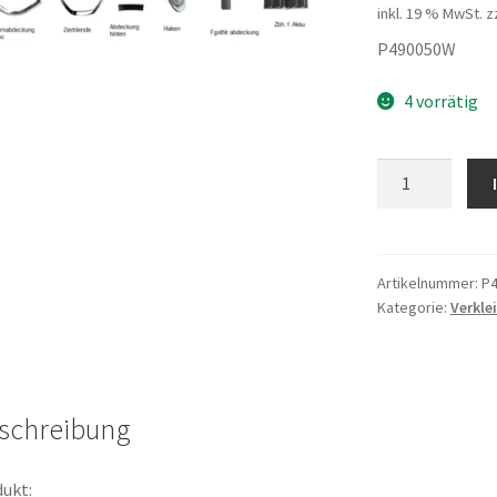
inkl. 19 % MwSt.
z
P490050W
4 vorrätig
Tachoabdeckun
weiss
Menge
Artikelnummer:
P
Kategorie:
Verkle
schreibung
ukt: