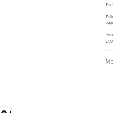
Tac
Tei
P49
Pass
SAX
Mo