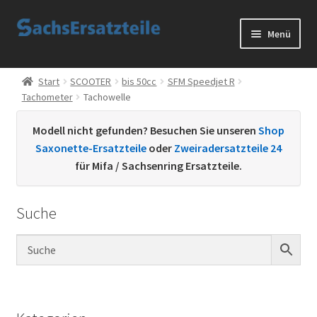
Zur
Zum
Menü
Navigation
Inhalt
springen
springen
Start
Start
SCOOTER
bis 50cc
SFM Speedjet R
Tachometer
Tachowelle
AGB
Modell nicht gefunden? Besuchen Sie unseren
Shop
Datenschutzerklärung
Saxonette-Ersatzteile
oder
Zweiradersatzteile 24
für Mifa / Sachsenring Ersatzteile.
Impressum
Suche
Kontakt
Sachs Ersatzteile
Sachsteile