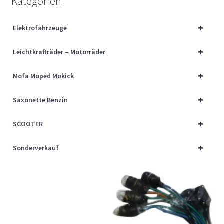
Kategorien
Über uns
+
Elektrofahrzeuge
Vertrag widerrufen
+
Leichtkrafträder – Motorräder
Widerrufsbelehrung
+
Mofa Moped Mokick
Cart
+
Saxonette Benzin
Checkout
+
SCOOTER
My account
+
Sonderverkauf