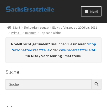
Zur
Zum
Menü
Navigation
Inhalt
springen
springen
Start
Start
Elektrofahrzeuge
Elektrofahrzeuge 2006 bis 2011
Prima E
Rahmen
Topcase white
AGB
Modell nicht gefunden? Besuchen Sie unseren
Shop
Datenschutzerklärung
Saxonette-Ersatzteile
oder
Zweiradersatzteile 24
für Mifa / Sachsenring Ersatzteile.
Impressum
Suche
Kontakt
Sachs Ersatzteile
Sachsteile