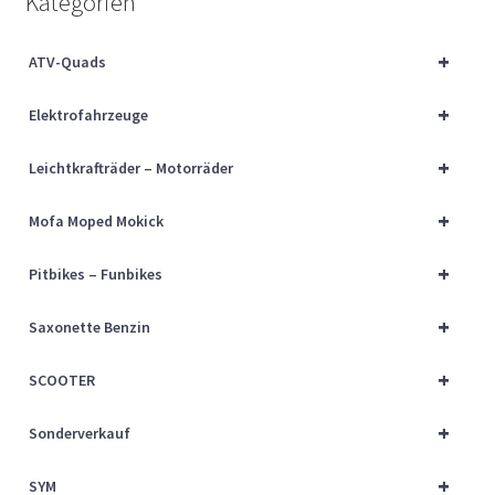
Kategorien
Über uns
+
ATV-Quads
Vertrag widerrufen
+
Elektrofahrzeuge
Widerrufsbelehrung
+
Leichtkrafträder – Motorräder
Cart
+
Mofa Moped Mokick
Checkout
+
Pitbikes – Funbikes
My account
+
Saxonette Benzin
+
SCOOTER
+
Sonderverkauf
+
SYM