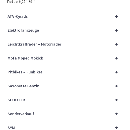
Kategorien
Über uns
+
ATV-Quads
Vertrag widerrufen
+
Elektrofahrzeuge
Widerrufsbelehrung
+
Leichtkrafträder – Motorräder
Cart
+
Mofa Moped Mokick
Checkout
+
Pitbikes – Funbikes
My account
+
Saxonette Benzin
+
SCOOTER
+
Sonderverkauf
+
SYM