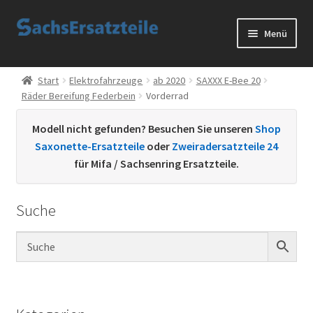
Zur
Zum
Menü
Navigation
Inhalt
springen
springen
Start
Start
Elektrofahrzeuge
ab 2020
SAXXX E-Bee 20
Räder Bereifung Federbein
Vorderrad
AGB
Modell nicht gefunden? Besuchen Sie unseren
Shop
Datenschutzerklärung
Saxonette-Ersatzteile
oder
Zweiradersatzteile 24
für Mifa / Sachsenring Ersatzteile.
Impressum
Suche
Kontakt
Sachs Ersatzteile
Sachsteile