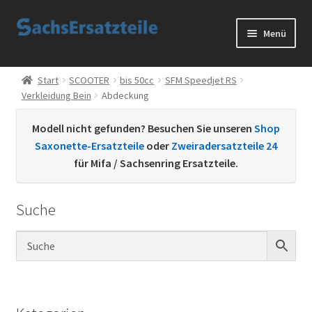
Zur
Zum
Menü
Navigation
Inhalt
springen
springen
Start
Start
SCOOTER
bis 50cc
SFM Speedjet RS
Verkleidung Bein
Abdeckung
AGB
Modell nicht gefunden? Besuchen Sie unseren
Shop
Datenschutzerklärung
Saxonette-Ersatzteile
oder
Zweiradersatzteile 24
für Mifa / Sachsenring Ersatzteile.
Impressum
Suche
Kontakt
Sachs Ersatzteile
Sachsteile