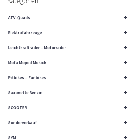
Kategorien
Über uns
+
ATV-Quads
Vertrag widerrufen
+
Elektrofahrzeuge
Widerrufsbelehrung
+
Leichtkrafträder – Motorräder
Cart
+
Mofa Moped Mokick
Checkout
+
Pitbikes – Funbikes
My account
+
Saxonette Benzin
+
SCOOTER
+
Sonderverkauf
+
SYM