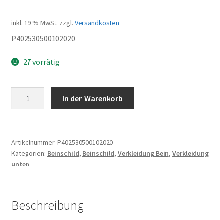
inkl. 19 % MwSt.
zzgl.
Versandkosten
P402530500102020
27 vorrätig
HAKEN
In den Warenkorb
-
HELM
Menge
Artikelnummer:
P402530500102020
Kategorien:
Beinschild
,
Beinschild
,
Verkleidung Bein
,
Verkleidung
unten
Beschreibung