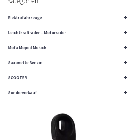
Kategorien
Über uns
+
Elektrofahrzeuge
Vertrag widerrufen
+
Leichtkrafträder – Motorräder
Widerrufsbelehrung
+
Mofa Moped Mokick
Cart
+
Saxonette Benzin
Checkout
+
SCOOTER
My account
+
Sonderverkauf