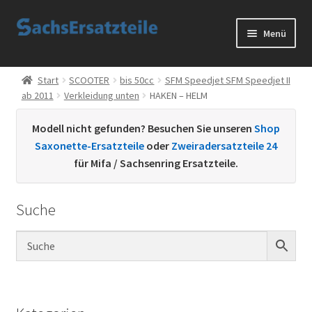
Zur
Zum
Menü
Navigation
Inhalt
springen
springen
Start
Start
SCOOTER
bis 50cc
SFM Speedjet SFM Speedjet II
ab 2011
Verkleidung unten
HAKEN – HELM
AGB
Modell nicht gefunden? Besuchen Sie unseren
Shop
Datenschutzerklärung
Saxonette-Ersatzteile
oder
Zweiradersatzteile 24
für Mifa / Sachsenring Ersatzteile.
Impressum
Suche
Kontakt
Sachs Ersatzteile
Sachsteile