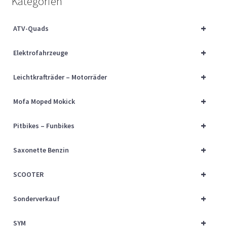
Kategorien
Über uns
+
ATV-Quads
Vertrag widerrufen
+
Elektrofahrzeuge
Widerrufsbelehrung
+
Leichtkrafträder – Motorräder
Cart
+
Mofa Moped Mokick
Checkout
+
Pitbikes – Funbikes
My account
+
Saxonette Benzin
+
SCOOTER
+
Sonderverkauf
+
SYM