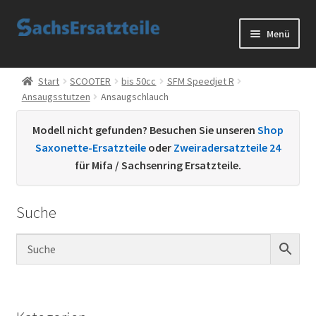
Zur
Zum
Menü
Navigation
Inhalt
springen
springen
Start
Start
SCOOTER
bis 50cc
SFM Speedjet R
Ansaugsstutzen
Ansaugschlauch
AGB
Modell nicht gefunden? Besuchen Sie unseren
Shop
Datenschutzerklärung
Saxonette-Ersatzteile
oder
Zweiradersatzteile 24
für Mifa / Sachsenring Ersatzteile.
Impressum
Suche
Kontakt
Sachs Ersatzteile
Sachsteile