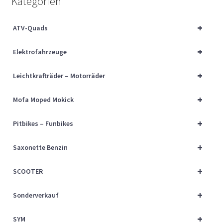
Kategorien
Über uns
+
ATV-Quads
Vertrag widerrufen
+
Elektrofahrzeuge
Widerrufsbelehrung
+
Leichtkrafträder – Motorräder
Cart
+
Mofa Moped Mokick
Checkout
+
Pitbikes – Funbikes
My account
+
Saxonette Benzin
+
SCOOTER
+
Sonderverkauf
+
SYM