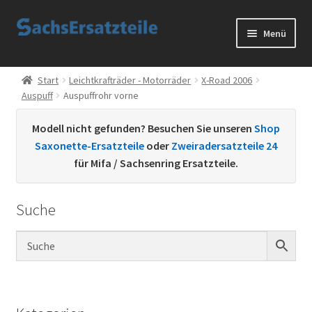
Zur
Zum
Menü
Navigation
Inhalt
springen
springen
Start
Start
Leichtkrafträder - Motorräder
X-Road 2006
Auspuff
Auspuffrohr vorne
AGB
Modell nicht gefunden? Besuchen Sie unseren
Shop
Datenschutzerklärung
Saxonette-Ersatzteile
oder
Zweiradersatzteile 24
für Mifa / Sachsenring Ersatzteile.
Impressum
Suche
Kontakt
Sachs Ersatzteile
Sachsteile