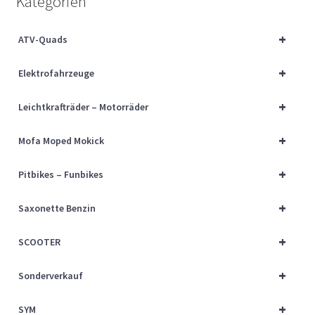
Kategorien
Über uns
+
ATV-Quads
Vertrag widerrufen
+
Elektrofahrzeuge
Widerrufsbelehrung
+
Leichtkrafträder – Motorräder
Cart
+
Mofa Moped Mokick
Checkout
+
Pitbikes – Funbikes
My account
+
Saxonette Benzin
+
SCOOTER
+
Sonderverkauf
+
SYM