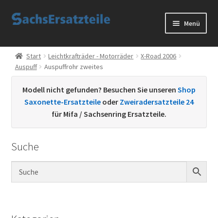
Zur
Zum
Menü
Navigation
Inhalt
springen
springen
Start
Start
Leichtkrafträder - Motorräder
X-Road 2006
Auspuff
Auspuffrohr zweites
AGB
Modell nicht gefunden? Besuchen Sie unseren
Shop
Datenschutzerklärung
Saxonette-Ersatzteile
oder
Zweiradersatzteile 24
für Mifa / Sachsenring Ersatzteile.
Impressum
Suche
Kontakt
Sachs Ersatzteile
Sachsteile