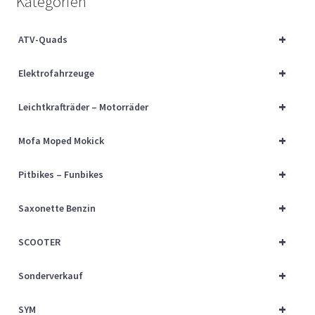
Kategorien
Über uns
+
ATV-Quads
Vertrag widerrufen
+
Elektrofahrzeuge
Widerrufsbelehrung
+
Leichtkrafträder – Motorräder
Cart
+
Mofa Moped Mokick
Checkout
+
Pitbikes – Funbikes
My account
+
Saxonette Benzin
+
SCOOTER
+
Sonderverkauf
+
SYM