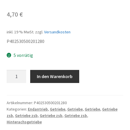
4,70
€
inkl. 19 % MwSt.
zzgl.
Versandkosten
P402530500201280
5 vorrätig
BEARING
In den Warenkorb
6200
Menge
Artikelnummer:
P402530500201280
Kategorien:
Endantrieb
,
Getriebe
,
Getriebe
,
Getriebe
,
Getriebe
zsb
,
Getriebe zsb
,
Getriebe zsb
,
Getriebe zsb
,
Hinterachsgetriebe