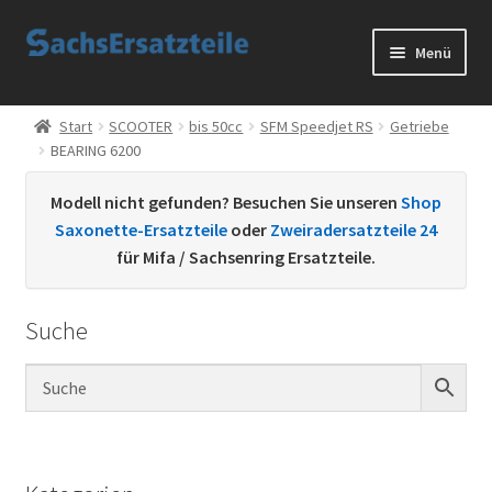
Zur
Zum
Menü
Navigation
Inhalt
springen
springen
Start
Start
SCOOTER
bis 50cc
SFM Speedjet RS
Getriebe
BEARING 6200
AGB
Modell nicht gefunden? Besuchen Sie unseren
Shop
Datenschutzerklärung
Saxonette-Ersatzteile
oder
Zweiradersatzteile 24
für Mifa / Sachsenring Ersatzteile.
Impressum
Suche
Kontakt
Sachs Ersatzteile
Sachsteile