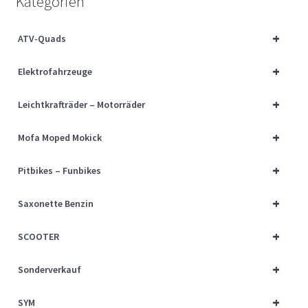
Kategorien
Über uns
+
ATV-Quads
Vertrag widerrufen
+
Elektrofahrzeuge
Widerrufsbelehrung
+
Leichtkrafträder – Motorräder
Cart
+
Mofa Moped Mokick
Checkout
+
Pitbikes – Funbikes
My account
+
Saxonette Benzin
+
SCOOTER
+
Sonderverkauf
+
SYM