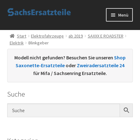
Zur
Zum
Menü
Navigation
Inhalt
springen
springen
Start
Start
Elektrofahrzeuge
ab 2019
SAXXX E ROADSTER
Elektrik
Blinkgeber
AGB
Modell nicht gefunden? Besuchen Sie unseren
Shop
Datenschutzerklärung
Saxonette-Ersatzteile
oder
Zweiradersatzteile 24
für Mifa / Sachsenring Ersatzteile.
Impressum
Suche
Kontakt
Sachs Ersatzteile
Sachsteile