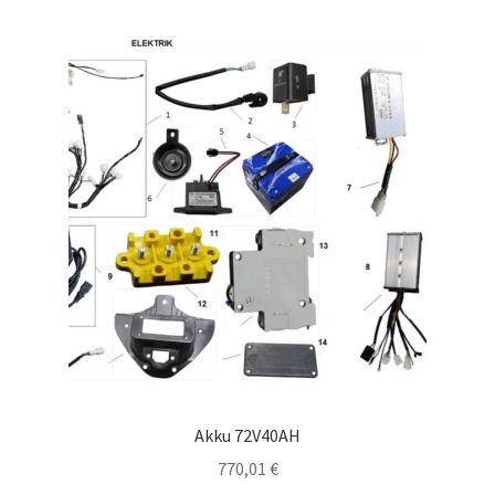
Akku 72V40AH
770,01
€