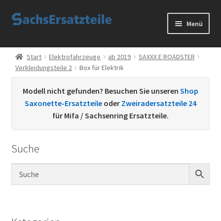
Zur
Zum
Menü
Navigation
Inhalt
springen
springen
Start
Start
Elektrofahrzeuge
ab 2019
SAXXX E ROADSTER
Verkleidungsteile 2
Box für Elektrik
AGB
Modell nicht gefunden? Besuchen Sie unseren
Shop
Datenschutzerklärung
Saxonette-Ersatzteile
oder
Zweiradersatzteile 24
für Mifa / Sachsenring Ersatzteile.
Impressum
Suche
Kontakt
Sachs Ersatzteile
Sachsteile