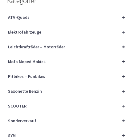
Kategorien
Über uns
+
ATV-Quads
Vertrag widerrufen
+
Elektrofahrzeuge
Widerrufsbelehrung
+
Leichtkrafträder – Motorräder
Cart
+
Mofa Moped Mokick
Checkout
+
Pitbikes – Funbikes
My account
+
Saxonette Benzin
+
SCOOTER
+
Sonderverkauf
+
SYM