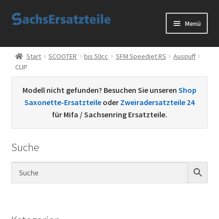
Zur
Zum
Menü
Navigation
Inhalt
springen
springen
Start
Start
SCOOTER
bis 50cc
SFM Speedjet RS
Auspuff
CLIP
AGB
Modell nicht gefunden? Besuchen Sie unseren
Shop
Datenschutzerklärung
Saxonette-Ersatzteile
oder
Zweiradersatzteile 24
für Mifa / Sachsenring Ersatzteile.
Impressum
Suche
Kontakt
Sachs Ersatzteile
Sachsteile