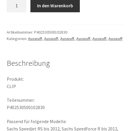
CLIP
In den Warenkorb
Menge
Artikelnummer:
P402530500102830
Kategorien:
Auspuff
,
Auspuff
,
Auspuff
,
Auspuff
,
Auspuff
,
Auspuff
Beschreibung
Produkt:
CLIP
Teilenummer:
P402530500102830
Passend für folgende Modelle:
Sachs Speedjet RS bis 2012, Sachs Speedforce R bis 2012,