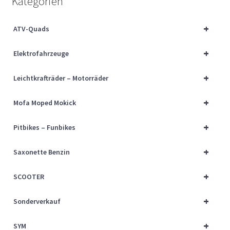
Kategorien
Über uns
+
ATV-Quads
Vertrag widerrufen
+
Elektrofahrzeuge
Widerrufsbelehrung
+
Leichtkrafträder – Motorräder
Cart
+
Mofa Moped Mokick
Checkout
+
Pitbikes – Funbikes
My account
+
Saxonette Benzin
+
SCOOTER
+
Sonderverkauf
+
SYM