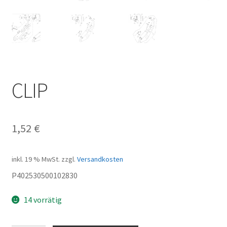
CLIP
1,52
€
inkl. 19 % MwSt.
zzgl.
Versandkosten
P402530500102830
14 vorrätig