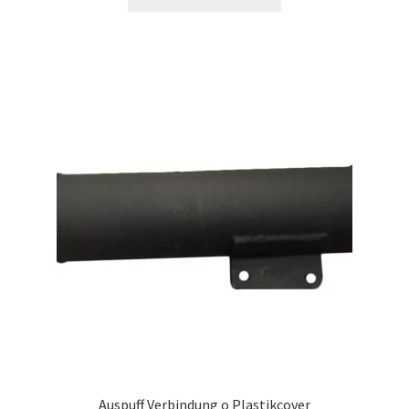
Auspuff Verbindung o Plastikcover