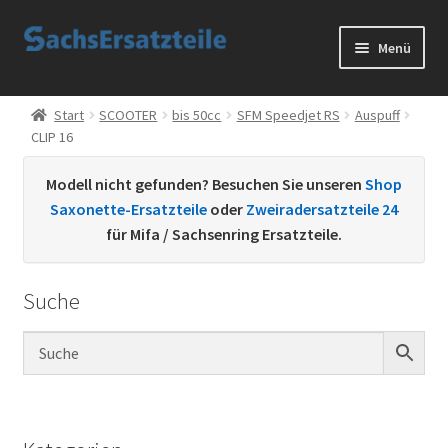
Zur
Zum
Menü
Navigation
Inhalt
springen
springen
Start
Start
SCOOTER
bis 50cc
SFM Speedjet RS
Auspuff
CLIP 16
AGB
Modell nicht gefunden? Besuchen Sie unseren
Shop
Datenschutzerklärung
Saxonette-Ersatzteile
oder
Zweiradersatzteile 24
für Mifa / Sachsenring Ersatzteile.
Impressum
Suche
Kontakt
Sachs Ersatzteile
Sachsteile