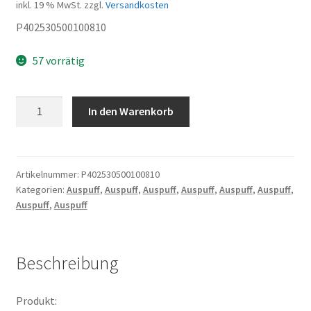
inkl. 19 % MwSt.
zzgl.
Versandkosten
P402530500100810
57 vorrätig
CLIP
In den Warenkorb
16
Menge
Artikelnummer:
P402530500100810
Kategorien:
Auspuff
,
Auspuff
,
Auspuff
,
Auspuff
,
Auspuff
,
Auspuff
,
Auspuff
,
Auspuff
Beschreibung
Produkt: