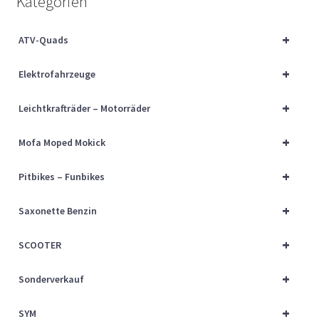
Kategorien
Über uns
+
ATV-Quads
Vertrag widerrufen
+
Elektrofahrzeuge
Widerrufsbelehrung
+
Leichtkrafträder – Motorräder
Cart
+
Mofa Moped Mokick
Checkout
+
Pitbikes – Funbikes
My account
+
Saxonette Benzin
+
SCOOTER
+
Sonderverkauf
+
SYM