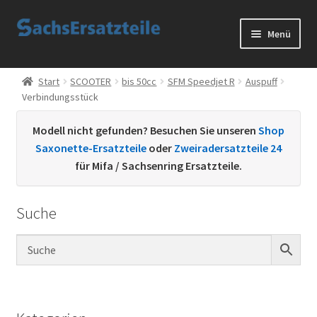
Zur
Zum
Menü
Navigation
Inhalt
springen
springen
Start
Start
SCOOTER
bis 50cc
SFM Speedjet R
Auspuff
Verbindungsstück
AGB
Modell nicht gefunden? Besuchen Sie unseren
Shop
Datenschutzerklärung
Saxonette-Ersatzteile
oder
Zweiradersatzteile 24
für Mifa / Sachsenring Ersatzteile.
Impressum
Suche
Kontakt
Sachs Ersatzteile
Sachsteile