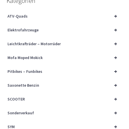
Kategorien
Über uns
+
ATV-Quads
Vertrag widerrufen
+
Elektrofahrzeuge
Widerrufsbelehrung
+
Leichtkrafträder – Motorräder
Cart
+
Mofa Moped Mokick
Checkout
+
Pitbikes – Funbikes
My account
+
Saxonette Benzin
+
SCOOTER
+
Sonderverkauf
+
SYM