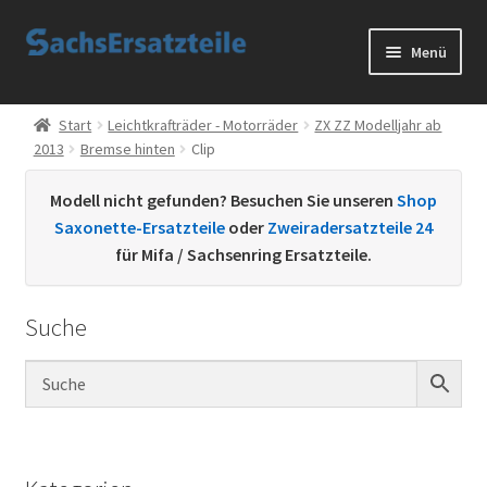
Zur
Zum
Menü
Navigation
Inhalt
springen
springen
Start
Start
Leichtkrafträder - Motorräder
ZX ZZ Modelljahr ab
2013
Bremse hinten
Clip
AGB
Modell nicht gefunden? Besuchen Sie unseren
Shop
Datenschutzerklärung
Saxonette-Ersatzteile
oder
Zweiradersatzteile 24
für Mifa / Sachsenring Ersatzteile.
Impressum
Suche
Kontakt
Sachs Ersatzteile
Sachsteile