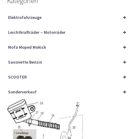
Kategorien
Über uns
+
Elektrofahrzeuge
Vertrag widerrufen
+
Leichtkrafträder – Motorräder
Widerrufsbelehrung
+
Mofa Moped Mokick
Cart
+
Saxonette Benzin
Checkout
+
SCOOTER
My account
+
Sonderverkauf