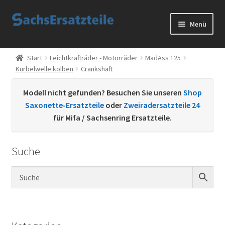
Zur
Zum
Menü
Navigation
Inhalt
springen
springen
Start
Start
Leichtkrafträder - Motorräder
MadAss 125
Kurbelwelle kolben
Crankshaft
AGB
Modell nicht gefunden? Besuchen Sie unseren
Shop
Datenschutzerklärung
Saxonette-Ersatzteile
oder
Zweiradersatzteile 24
für Mifa / Sachsenring Ersatzteile.
Impressum
Suche
Kontakt
Sachs Ersatzteile
Sachsteile