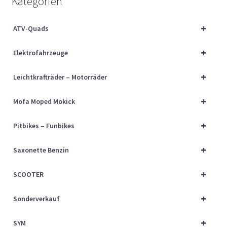
Kategorien
Über uns
+
ATV-Quads
Vertrag widerrufen
+
Elektrofahrzeuge
Widerrufsbelehrung
+
Leichtkrafträder – Motorräder
Cart
+
Mofa Moped Mokick
Checkout
+
Pitbikes – Funbikes
My account
+
Saxonette Benzin
+
SCOOTER
+
Sonderverkauf
+
SYM