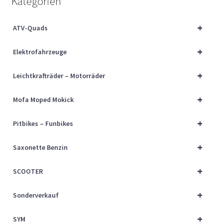
Kategorien
Über uns
+
ATV-Quads
Vertrag widerrufen
+
Elektrofahrzeuge
Widerrufsbelehrung
+
Leichtkrafträder – Motorräder
Cart
+
Mofa Moped Mokick
Checkout
+
Pitbikes – Funbikes
My account
+
Saxonette Benzin
+
SCOOTER
+
Sonderverkauf
+
SYM