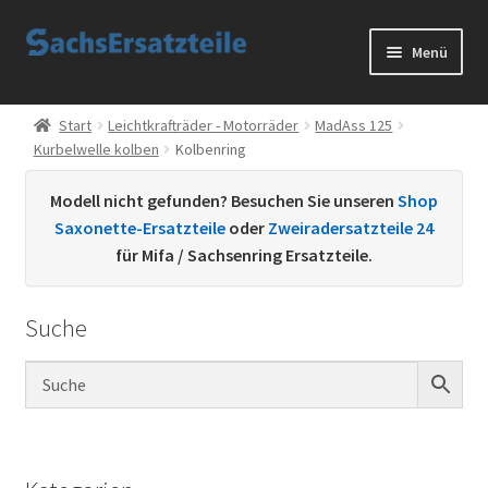
Zur
Zum
Menü
Navigation
Inhalt
springen
springen
Start
Start
Leichtkrafträder - Motorräder
MadAss 125
Kurbelwelle kolben
Kolbenring
AGB
Modell nicht gefunden? Besuchen Sie unseren
Shop
Datenschutzerklärung
Saxonette-Ersatzteile
oder
Zweiradersatzteile 24
für Mifa / Sachsenring Ersatzteile.
Impressum
Suche
Kontakt
Sachs Ersatzteile
Sachsteile