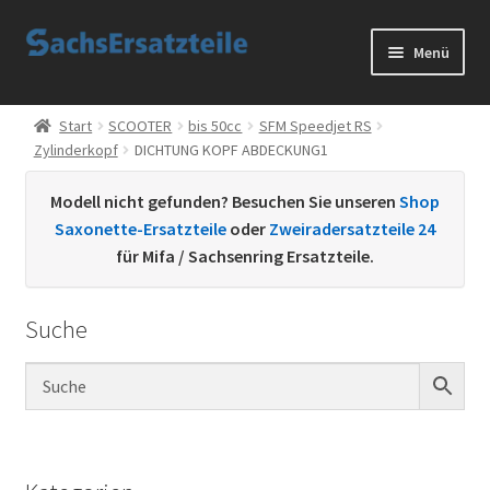
Zur
Zum
Menü
Navigation
Inhalt
springen
springen
Start
Start
SCOOTER
bis 50cc
SFM Speedjet RS
Zylinderkopf
DICHTUNG KOPF ABDECKUNG1
AGB
Modell nicht gefunden? Besuchen Sie unseren
Shop
Datenschutzerklärung
Saxonette-Ersatzteile
oder
Zweiradersatzteile 24
für Mifa / Sachsenring Ersatzteile.
Impressum
Suche
Kontakt
Sachs Ersatzteile
Sachsteile