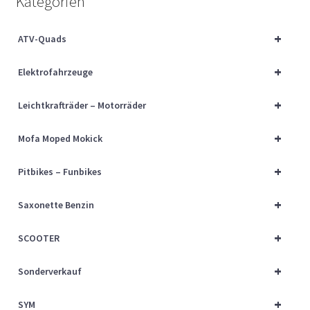
Kategorien
Über uns
+
ATV-Quads
Vertrag widerrufen
+
Elektrofahrzeuge
Widerrufsbelehrung
+
Leichtkrafträder – Motorräder
Cart
+
Mofa Moped Mokick
Checkout
+
Pitbikes – Funbikes
My account
+
Saxonette Benzin
+
SCOOTER
+
Sonderverkauf
+
SYM