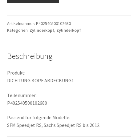
ABDECKUNG1
Menge
Artikelnummer:
P402540500102680
Kategorien:
Zylinderkopf
,
Zylinderkopf
Beschreibung
Produkt:
DICHTUNG KOPF ABDECKUNG1
Teilenummer:
P402540500102680
Passend für folgende Modelle:
SFM Speedjet RS, Sachs Speedjet RS bis 2012