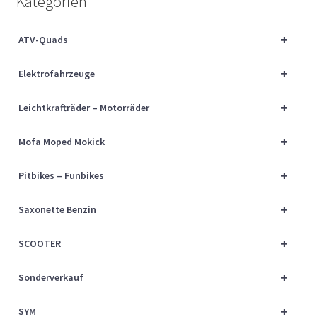
Kategorien
Über uns
+
ATV-Quads
Vertrag widerrufen
+
Elektrofahrzeuge
Widerrufsbelehrung
+
Leichtkrafträder – Motorräder
Cart
+
Mofa Moped Mokick
Checkout
+
Pitbikes – Funbikes
My account
+
Saxonette Benzin
+
SCOOTER
+
Sonderverkauf
+
SYM