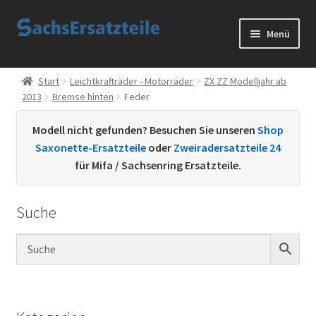
Zur
Zum
Menü
Navigation
Inhalt
springen
springen
Start
Start
Leichtkrafträder - Motorräder
ZX ZZ Modelljahr ab
2013
Bremse hinten
Feder
AGB
Modell nicht gefunden? Besuchen Sie unseren
Shop
Datenschutzerklärung
Saxonette-Ersatzteile
oder
Zweiradersatzteile 24
für Mifa / Sachsenring Ersatzteile.
Impressum
Suche
Kontakt
Sachs Ersatzteile
Sachsteile