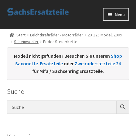
Zur
Zum
Menü
Navigation
Inhalt
springen
springen
Start
Start
Leichtkrafträder - Motorräder
ZX 125 Modell 2009
Scheinwerfer
Feder Steuerkette
AGB
Modell nicht gefunden? Besuchen Sie unseren
Shop
Datenschutzerklärung
Saxonette-Ersatzteile
oder
Zweiradersatzteile 24
für Mifa / Sachsenring Ersatzteile.
Impressum
Suche
Kontakt
Sachs Ersatzteile
Sachsteile