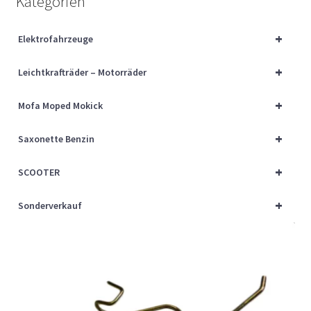
Kategorien
Über uns
+
Elektrofahrzeuge
Vertrag widerrufen
+
Leichtkrafträder – Motorräder
Widerrufsbelehrung
+
Mofa Moped Mokick
Cart
+
Saxonette Benzin
Checkout
+
SCOOTER
My account
+
Sonderverkauf