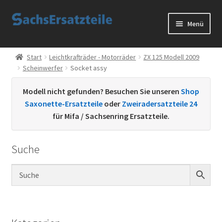
Zur
Zum
Menü
Navigation
Inhalt
springen
springen
Start
Start
Leichtkrafträder - Motorräder
ZX 125 Modell 2009
Scheinwerfer
Socket assy
AGB
Modell nicht gefunden? Besuchen Sie unseren
Shop
Datenschutzerklärung
Saxonette-Ersatzteile
oder
Zweiradersatzteile 24
für Mifa / Sachsenring Ersatzteile.
Impressum
Suche
Kontakt
Sachs Ersatzteile
Sachsteile