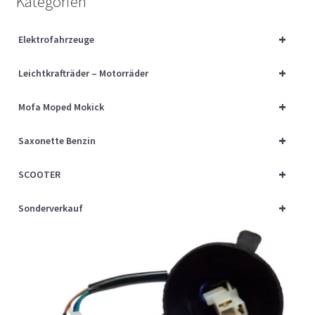
Kategorien
Über uns
+
Elektrofahrzeuge
Vertrag widerrufen
+
Leichtkrafträder – Motorräder
Widerrufsbelehrung
+
Mofa Moped Mokick
Cart
+
Saxonette Benzin
Checkout
+
SCOOTER
My account
+
Sonderverkauf